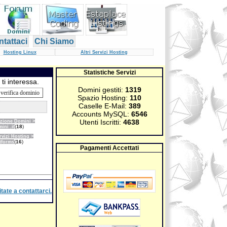
tattaci
Chi Siamo
Hosting Linux
Altri Servizi Hosting
Statistiche Servizi
 ti interessa.
Domini gestiti:
1319
Spazio Hosting:
110
Caselle E-Mail:
389
Accounts MySQL:
6546
Utenti Iscritti:
4638
azione Domini >
(
18
)
ini .it
ervizi Hosting >
(
16
)
tforms
Pagamenti Accettati
tate a contattarci.