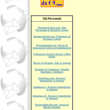
Siti Personali
GiovanniCeglia.com, Sito
Personale di Giovanni Ceglia
GiovanniCeglia.net, Il Network di
Giovanni Ceglia
Programmatore.eu, forum di
discussioni sulla programmazione
Collezione Articoli Tecnici e Mini
Guide
Servizi di Hosting, Sito in Inglese
Esempio E-Commerce, Vendita
Hardware e Software
Estaplace.com, Annunci
Immobiliari in Inglese
Estaplace.it, Annunci Immobiliari
in Italiano
Estaplace.de, Annunci Immobiliari
in Tedesco
AnnunciBarche.com, Annunci
Barche Gratuiti