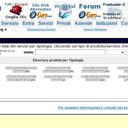
 Servizio
Entra
Servizi
Privati
Aziende
Istituzioni
Con
ng e
Registrazione Domini
Hosting Windows
Lista dei servizi offerti dal nostro sito 9Euro.com, per tipologia.
 liste dei servizi per tipologia, cliccando sul tipo di prodotto/servizio che
ificare se un
www.
e.
Directory prodotti per Tipologia
Hosting Linux > Hosting
Hosting Windows >
Hosting Windows >
Registr
(
35
)
(
20
)
(
10
)
Avanzato
Hosting Economico
Hosting Avanzato
Dom
Registrazione Domini >
Altri Servizi Hosting >
Altri Servizi Hosting >
Altri S
(
23
)
(
2
)
(
22
)
Domini .tv ed altri
Database
Advertising
Pla
Per maggiori informazioni e consigli non esi