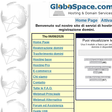
Home Page
Attiva
Benvenuto sul nostro sito di servizi di hosti
registrazione domini.
Thu 06/08/2026
Puoi visualizzare le
Home Page
Usa il modulo a fianco per ver
dominio è disponibil
Registrazione domini
Trasferimento domini
Hosting base
Hosting Linux > Hosting
(
46
)
Economico
Hosting Pro
Registrazione Domini >
Domini .com, .net,
E-commerce
(
18
)
.org
Chi siamo
Altri Servizi Hosting >
(
97
)
Consulting
Contatto
Tutte le F.A.Q.
Webmail Principale
Webmail Alternativa
Forum ed Assistenza
Guide Utili