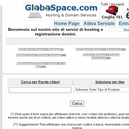
Home Page
Attiva Servizio
Entr
Benvenuto sul nostro sito di servizi di hosting e
Reg
registrazione domini.
(
2
)
(
22
)
Altri Servizi Hosting > Database
Altri Servizi Hosting > Advertising
(
35
)
Hosting Windows > Hosting
Hosting Linux > Hosting Avanzato
(
20
)
Economico
Registrazione Domini > Domini .tv ed
(
23
)
altri
Cerca per Parole chiavi
Seleziona per tipo
(*) Puoi usare il form sopra per effettuare ricerche, con i criteri che preferisci, puoi s
inserire anche piú di un criterio, piú criteri utilizzi e meno risultati otterrai o otterrai risulta
(**) Suggerimento! Puoi effettuare una ricerca per codice a barra, inserendolo come
ricerca.