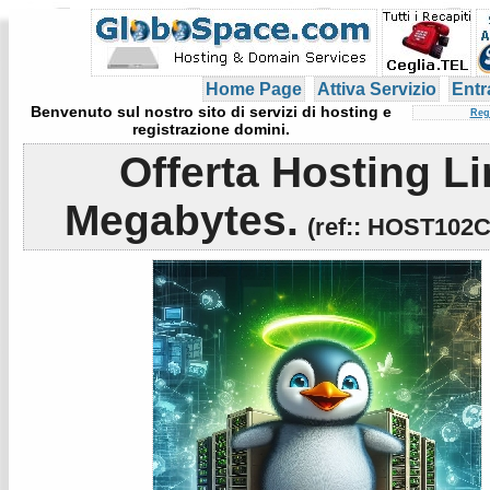
Home Page
Attiva Servizio
Entr
Benvenuto sul nostro sito di servizi di hosting e
Reg
registrazione domini.
Offerta Hosting Li
Megabytes.
(
ref:
: HOST102C