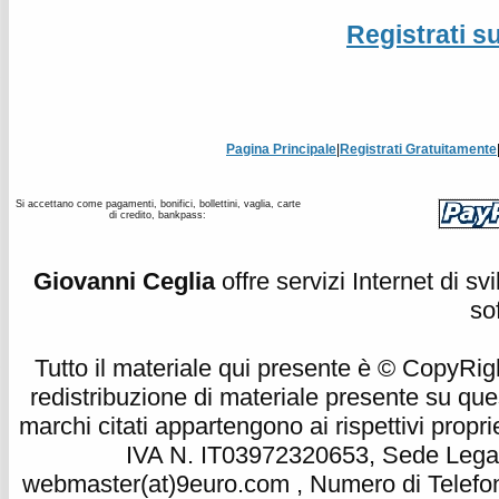
Registrati su
Pagina Principale
|
Registrati Gratuitamente
Si accettano come pagamenti, bonifici, bollettini, vaglia, carte
di credito, bankpass:
Giovanni Ceglia
offre servizi Internet di s
so
Tutto il materiale qui presente è © CopyRight 
redistribuzione di materiale presente su qu
marchi citati appartengono ai rispettivi propri
IVA N. IT03972320653, Sede Legale
webmaster(at)9euro.com , Numero di Telefon