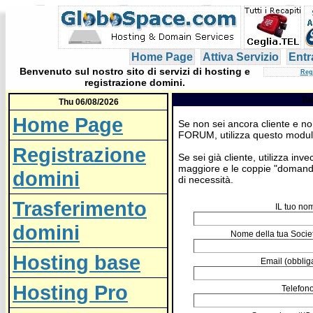
Home Page
Attiva Servizio
Entr
Benvenuto sul nostro sito di servizi di hosting e
Reg
registrazione domini.
Tut
Thu 06/08/2026
Home Page
Se non sei ancora cliente e no
FORUM, utilizza questo modulo 
Registrazione
Se sei già cliente, utilizza inv
maggiore e le coppie "domanda
domini
di necessità.
Trasferimento
IL tuo no
domini
Nome della tua Societ
Hosting base
Email (obbliga
Hosting Pro
Telefono