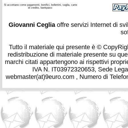
Si accettano come pagamenti, bonifici, bollettini, vaglia, carte
di credito, bankpass:
Giovanni Ceglia
offre servizi Internet di s
so
Tutto il materiale qui presente è © CopyRight 
redistribuzione di materiale presente su qu
marchi citati appartengono ai rispettivi propri
IVA N. IT03972320653, Sede Legale
webmaster(at)9euro.com , Numero di Telefon