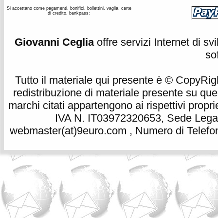
Si accettano come pagamenti, bonifici, bollettini, vaglia, carte
di credito, bankpass:
Giovanni Ceglia
offre servizi Internet di s
so
Tutto il materiale qui presente è © CopyRight 
redistribuzione di materiale presente su qu
marchi citati appartengono ai rispettivi propri
IVA N. IT03972320653, Sede Legale
webmaster(at)9euro.com , Numero di Telefon