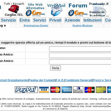
 Servizio
Entra
Servizi
Privati
Aziende
Istituzioni
Con
ng e
Registrazione Domini
Hosting Windows
 suggerire questa offerta ad un amico, riempi il modulo e premi sul bottone di in
ome:
uo Amico:
tuo Amico:
strati Gratuitamente
|
Pagina dei Contatti
|
F.A.Q.
|
Condizioni Generali
|
Prezzi e Serv
a
offre servizi Internet di sviluppo, manutenzione, messa in opera di portali per servizi, hosting, software per
 diritti sono riservati, la copia e la redistribuzione di materiale presente su questo sito, sono vietate ove 
a IVA N. IT03972320653, Sede Legale in Via Trento N.74 84016, Pagani (Salerno) Italy, Email: webmaster(at)9
di commercio di Salerno.