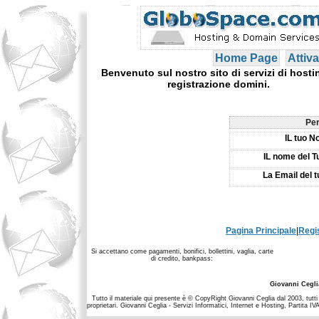
Home Page
Attiva
Benvenuto sul nostro sito di servizi di hosti
registrazione domini.
Per
IL tuo N
IL nome del T
La Email del 
Pagina Principale
|
Regi
Si accettano come pagamenti, bonifici, bollettini, vaglia, carte
di credito, bankpass:
Giovanni Cegli
Tutto il materiale qui presente è © CopyRight Giovanni Ceglia dal 2003, tutti i
proprietari. Giovanni Ceglia - Servizi Informatici, Internet e Hosting, Partit