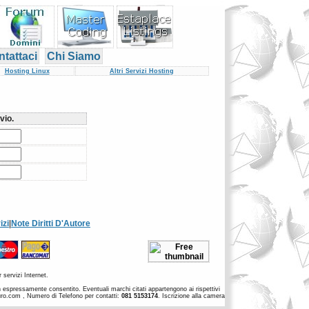
tattaci
Chi Siamo
Hosting Linux
Altri Servizi Hosting
vio.
izi
|
Note Diritti D'Autore
 servizi Internet.
non espressamente consentito. Eventuali marchi citati appartengono ai rispettivi
euro.com , Numero di Telefono per contatti:
081 5153174
. Iscrizione alla camera