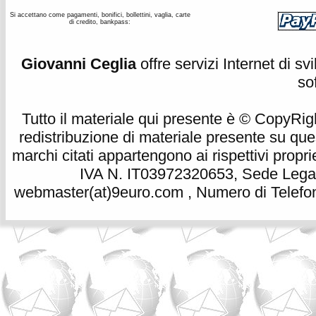
Si accettano come pagamenti, bonifici, bollettini, vaglia, carte
di credito, bankpass:
Giovanni Ceglia
offre servizi Internet di s
so
Tutto il materiale qui presente è © CopyRight 
redistribuzione di materiale presente su qu
marchi citati appartengono ai rispettivi propri
IVA N. IT03972320653, Sede Legale
webmaster(at)9euro.com , Numero di Telefon