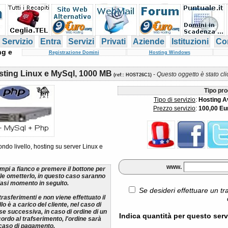
 Servizio
Entra
Servizi
Privati
Aziende
Istituzioni
Con
ng e
Registrazione Domini
Hosting Windows
sting Linux e MySql, 1000 MB
-
Questo oggetto è stato cl
(
ref:
: HOST26C1)
Tipo pro
Tipo di servizio
:
Hosting A
Prezzo servizio
:
100,00 Eu
do livello, hosting su server Linux e
www.
ampi a fianco e premere il bottone per
ile ometterlo, in questo caso saranno
lsiasi momento in seguito.
Se desideri effettuare un tr
rasferimenti e non viene effettuato il
lo è a carico del cliente, nel caso di
se successiva, in caso di ordine di un
Indica quantità per questo serv
cordo al trafserimento, l'ordine sarà
 caso di pagamento.