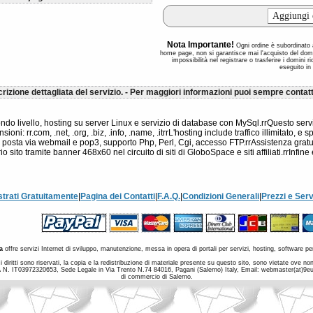
Nota Importante!
Ogni ordine è subordinato al
home page, non si garantisce mai l'acquisto del dom
impossibilità nel registrare o trasferire i domini 
eseguito in
rizione dettagliata del servizio. - Per maggiori informazioni puoi sempre contatt
 livello, hosting su server Linux e servizio di database con MySql.rrQuesto servizi
oni: rr.com, .net, .org, .biz, .info, .name, .itrrL'hosting include traffico illimitato, 
la posta via webmail e pop3, supporto Php, Perl, Cgi, accesso FTP.rrAssistenza gratuit
sito tramite banner 468x60 nel circuito di siti di GloboSpace e siti affiliati.rrInfine 
strati Gratuitamente
|
Pagina dei Contatti
|
F.A.Q.
|
Condizioni Generali
|
Prezzi e Serv
a
offre servizi Internet di sviluppo, manutenzione, messa in opera di portali per servizi, hosting, software per
 diritti sono riservati, la copia e la redistribuzione di materiale presente su questo sito, sono vietate ove 
a IVA N. IT03972320653, Sede Legale in Via Trento N.74 84016, Pagani (Salerno) Italy, Email: webmaster(at)9
di commercio di Salerno.