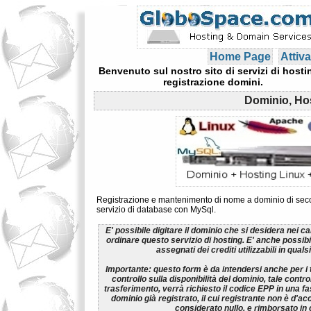
Home Page
Attiva
Benvenuto sul nostro sito di servizi di hosti
registrazione domini.
Dominio, Ho
Registrazione e mantenimento di nome a dominio di secon
servizio di database con MySql.
E' possibile digitare il dominio che si desidera nei c
ordinare questo servizio di hosting. E' anche possib
assegnati dei crediti utilizzabili in qua
Importante:
questo form è da intendersi anche per i t
controllo sulla disponibilità del dominio, tale control
trasferimento, verrà richiesto il codice EPP in una fa
dominio già registrato, il cui registrante non è d'ac
considerato nullo, e rimborsato in