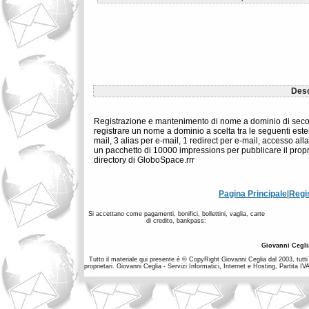
Desc
Registrazione e mantenimento di nome a dominio di secondo
registrare un nome a dominio a scelta tra le seguenti estensi
mail, 3 alias per e-mail, 1 redirect per e-mail, accesso al
un pacchetto di 10000 impressions per pubblicare il proprio 
directory di GloboSpace.rrr
Pagina Principale
|
Regi
Si accettano come pagamenti, bonifici, bollettini, vaglia, carte
di credito, bankpass:
Giovanni Cegli
Tutto il materiale qui presente è © CopyRight Giovanni Ceglia dal 2003, tutti i
proprietari. Giovanni Ceglia - Servizi Informatici, Internet e Hosting, Partit