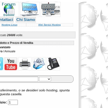
tattaci
Chi Siamo
Hosting Linux
Altri Servizi Hosting
iccato
26686
volte.
dotto e Prezzo di Vendita
vanzato
ro
/ Annuale
asferimento, o se desideri solo hosting, spunta
questa casella.
izio: