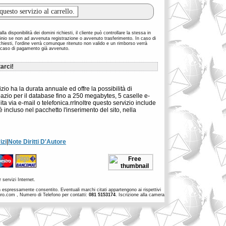
la disponibilità dei domini richiesti, il cliente può controllare la stessa in
inio se non ad avvenuta registrazione o avvenuto trasferimento. In caso di
richiesti, l'ordine verrà comunque ritenuto non valido e un rimborso verrà
 caso di pagamento già avvenuto.
arci!
o ha la durata annuale ed offre la possibilità di
e spazio per il database fino a 250 megabytes, 5 caselle e-
a via e-mail o telefonica.rrInoltre questo servizio include
è incluso nel pacchetto l'inserimento del sito, nella
izi
|
Note Diritti D'Autore
 servizi Internet.
non espressamente consentito. Eventuali marchi citati appartengono ai rispettivi
euro.com , Numero di Telefono per contatti:
081 5153174
. Iscrizione alla camera