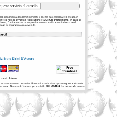
la disponibilità dei domini richiesti, il cliente può controllare la stessa in
inio se non ad avvenuta registrazione o avvenuto trasferimento. In caso di
richiesti, l'ordine verrà comunque ritenuto non valido e un rimborso verrà
 caso di pagamento già avvenuto.
arci!
izi
|
Note Diritti D'Autore
 servizi Internet.
non espressamente consentito. Eventuali marchi citati appartengono ai rispettivi
euro.com , Numero di Telefono per contatti:
081 5153174
. Iscrizione alla camera