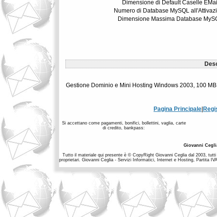
Dimensione di Default Caselle EMai
Numero di Database MySQL all'Attivaz
Dimensione Massima Database MyS
Desc
Gestione Dominio e Mini Hosting Windows 2003, 100 MB,
Pagina Principale
|
Regi
Si accettano come pagamenti, bonifici, bollettini, vaglia, carte
di credito, bankpass:
Giovanni Cegli
Tutto il materiale qui presente è © CopyRight Giovanni Ceglia dal 2003, tutti i
proprietari. Giovanni Ceglia - Servizi Informatici, Internet e Hosting, Partit