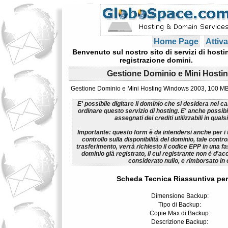
Home Page
Attiva
Benvenuto sul nostro sito di servizi di hosti
registrazione domini.
Gestione Dominio e Mini Hosti
Gestione Dominio e Mini Hosting Windows 2003, 100 MB
E' possibile digitare il dominio che si desidera nei c
ordinare questo servizio di hosting. E' anche possib
assegnati dei crediti utilizzabili in qua
Importante:
questo form è da intendersi anche per i t
controllo sulla disponibilità del dominio, tale control
trasferimento, verrà richiesto il codice EPP in una fa
dominio già registrato, il cui registrante non è d'ac
considerato nullo, e rimborsato in
Scheda Tecnica Riassuntiva per
Dimensione Backup:
Tipo di Backup:
Copie Max di Backup:
Descrizione Backup: