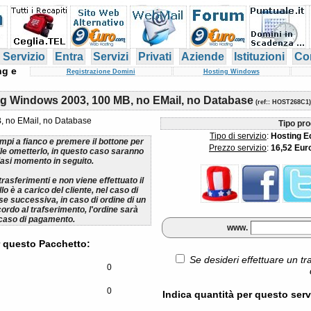
 Servizio
Entra
Servizi
Privati
Aziende
Istituzioni
Con
ng e
Registrazione Domini
Hosting Windows
ng Windows 2003, 100 MB, no EMail, no Database
(
ref:
: HOST268C1)
, no EMail, no Database
Tipo pro
Tipo di servizio
:
Hosting 
ampi a fianco e premere il bottone per
Prezzo servizio
:
16,52 Eur
ile ometterlo, in questo caso saranno
lsiasi momento in seguito.
rasferimenti e non viene effettuato il
lo è a carico del cliente, nel caso di
se successiva, in caso di ordine di un
cordo al trafserimento, l'ordine sarà
 caso di pagamento.
www.
 questo Pacchetto:
Se desideri effettuare un tr
0
0
Indica quantità per questo serv