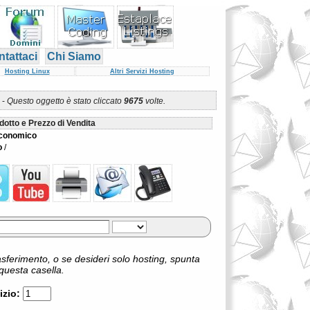
tattaci
Chi Siamo
Hosting Linux
Altri Servizi Hosting
-
Questo oggetto è stato cliccato
9675
volte.
dotto e Prezzo di Vendita
Economico
o
/
asferimento, o se desideri solo hosting, spunta
questa casella.
izio: