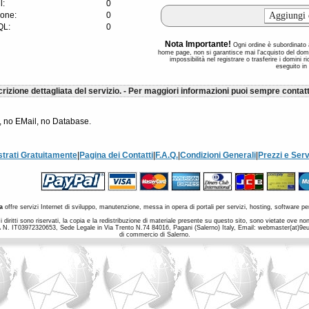
l:
0
ione:
0
QL:
0
Nota Importante!
Ogni ordine è subordinato al
home page, non si garantisce mai l'acquisto del dom
impossibilità nel registrare o trasferire i domini 
eseguito in
rizione dettagliata del servizio. - Per maggiori informazioni puoi sempre contatt
 no EMail, no Database.
strati Gratuitamente
|
Pagina dei Contatti
|
F.A.Q.
|
Condizioni Generali
|
Prezzi e Serv
a
offre servizi Internet di sviluppo, manutenzione, messa in opera di portali per servizi, hosting, software per
 diritti sono riservati, la copia e la redistribuzione di materiale presente su questo sito, sono vietate ove 
a IVA N. IT03972320653, Sede Legale in Via Trento N.74 84016, Pagani (Salerno) Italy, Email: webmaster(at)9
di commercio di Salerno.