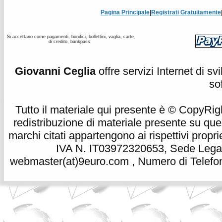
Pagina Principale
|
Registrati Gratuitamente
Si accettano come pagamenti, bonifici, bollettini, vaglia, carte
di credito, bankpass:
Giovanni Ceglia
offre servizi Internet di s
so
Tutto il materiale qui presente è © CopyRight 
redistribuzione di materiale presente su qu
marchi citati appartengono ai rispettivi propri
IVA N. IT03972320653, Sede Legale
webmaster(at)9euro.com , Numero di Telefon